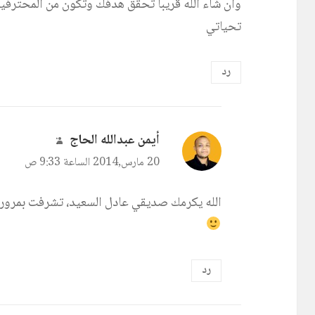
وان شاء الله قريبا تحقق هدفك وتكون من المحترفي
تحياتي
رد
يقول
أيمن عبدالله الحاج
:
20 مارس,2014 الساعة 9:33 ص
الله يكرمك صديقي عادل السعيد، تشرفت بمرورك 
رد