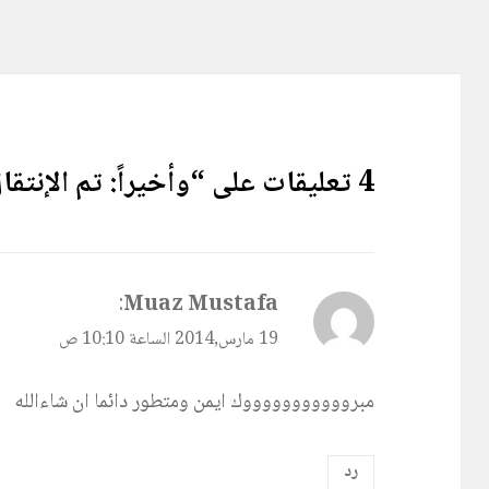
k
4 تعليقات على “وأخيراً: تم الإنتقال إلى ووردبريس بنجاح!”
يقول
Muaz Mustafa
:
19 مارس,2014 الساعة 10:10 ص
مبروووووووووووك ايمن ومتطور دائما ان شاءالله
رد