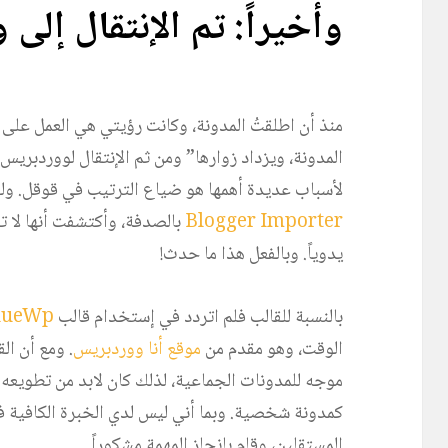
وأخيراً: تم الإنتقال إلى
منذ أن اطلقتُ المدونة، وكانت رؤيتي هي العمل على
المدونة، ويزداد زوارها” ومن ثم الإنتقال لووردبري
لأسباب عديدة أهمها هو ضياع الترتيب في قوقل. ول
Blogger Importer
بالصدفة، وأكتشفت أنها لا تع
يدوياً. وبالفعل هذا ما حدث!
بالنسبة للقالب فلم اتردد في إستخدام قالب
lueWp
الوقت، وهو مقدم من
موقع أنا ووردبريس
. ومع أن ال
موجه للمدونات الجماعية، لذلك كان لابد من تطويعه
كمدونة شخصية. وبما أني ليس لدي الخبرة الكافية ف
المستقلين، وقام بإنجاز المهمة مشكوراً.