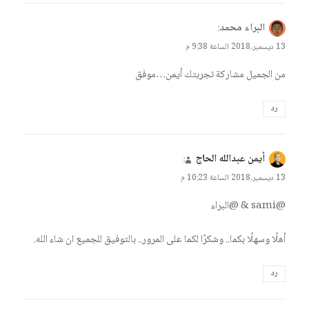
يقول
البراء محمد
:
13 ديسمبر,2018 الساعة 9:38 م
من الجميل مشاركة تجربتك أيمن…موفق
رد
يقول
أيمن عبدالله الحاج
:
13 ديسمبر,2018 الساعة 10:23 م
@sami & @البراء
أهلًا وسهلًا بكما.. وشكرًا لكما على المرور.. بالتوفيق للجميع ان شاء الله.
رد