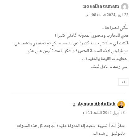
يقول
nosaiba tamam
:
23 أبريل,2024 الساعة 1:08 م
لنأتي للصراحة ..
هذي التجارب ومحتوى المدونة أفادني كثيرا !
فكنت في حالات إحباط كثيرة عن التصميم لكن تم تحفيزي وتشجيعي
من قراءتي لهذه المدونة المتميزة وأشكر الاستاذ أيمن على هذي
المعلومات القيمة والمفيدة …
التي رسمت الامل فينا..
رد
يقول
Ayman Abdullah
:
23 أبريل,2024 الساعة 2:11 م
شكرًا لك أ. نسيبة، سعيد إنه المدونة مفيدة لكِ بعد كل هذه السنوات.
بالتوفيق ان شاء الله.