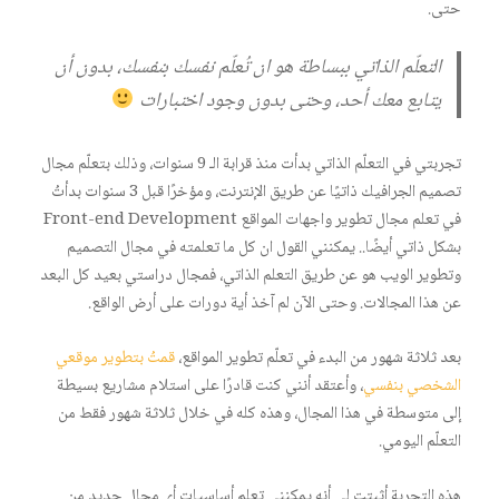
حتى.
التعلّم الذاتي ببساطة هو ان تُعلّم نفسك بنفسك، بدون أن
يتابع معك أحد، وحتى بدون وجود اختبارات
تجربتي في التعلّم الذاتي بدأت منذ قرابة الـ 9 سنوات، وذلك بتعلّم مجال
تصميم الجرافيك ذاتيًا عن طريق الإنترنت، ومؤخرًا قبل 3 سنوات بدأتُ
في تعلم مجال تطوير واجهات المواقع Front-end Development
بشكل ذاتي أيضًا.. يمكنني القول ان كل ما تعلمته في مجال التصميم
وتطوير الويب هو عن طريق التعلم الذاتي، فمجال دراستي بعيد كل البعد
عن هذا المجالات. وحتى الآن لم آخذ أية دورات على أرض الواقع.
بعد ثلاثة شهور من البدء في تعلّم تطوير المواقع،
قمتُ بتطوير موقعي
الشخصي بنفسي
، وأعتقد أنني كنت قادرًا على استلام مشاريع بسيطة
إلى متوسطة في هذا المجال، وهذه كله في خلال ثلاثة شهور فقط من
التعلّم اليومي.
هذه التجربة أثبتت لي أنه يمكنني تعلم أساسيات أي مجال جديد من