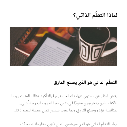
لماذا التعلّم الذاتي؟
التعلّم الذاتي هو الذي يصنع الفارق
بغض النظر عن مستوى شهادتك الجامعية، فبالتأكيد هنالك المئات وربما
الآلاف الذين يتخرجون سنويًا في نفس مجالك وربما بدرجة أعلى..
لمنافسة هؤلاء وصنع الفارق، ربما يجب عليك إكمال عملية التعلم ذاتيًا.
أيضًا التعلّم الذاتي هو الذي سيضمن لك أن تكون معلوماتك محدّثة