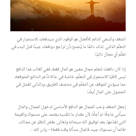
الشغف والسعي الدائم للأفضل هو الوقود الذي سيدفعك للاستمرار في
التعلّم الذاتي. لذلك دائمًا ما يُنصح بأن تراجع دوافعك جيدًا قبل البدء في
تعلّم أي مجال ذاتيًا.
إذا كان دافعك لتعلم مجال معين هو المال فقط، ففي الغالب هذا الدافع
ليس كافيًا للاستمرار في التعلّم، خاصة في حالة تأخر النتائج المتوقعة،
مما سيؤدي للتوقف عن التعلّم في منتصف الطريق، وبالتالي الفشل في
الحصول على المال أيضًا.
إجعل الشغف وحب المجال هو الدافع الأساسي لدخول المجال، والمال
سيأتي عاجلًا ام آجلًا، لأن مقدار ما تكسبه يعتمد على مستواك والقيمة
التي تقدّمها، بعد توفيق الله سبحانه وتعالى. بغض النظر عن مجالك،
طالما أن مستواك جيد، فالمال مسألة وقت فقط! – بإذن الله -.